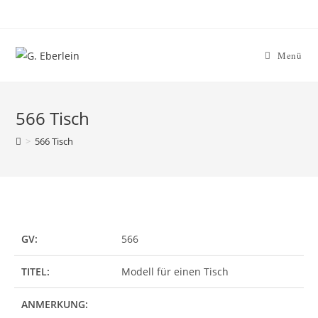
Zum
Inhalt
springen
Menü
566 Tisch
>
566 Tisch
GV:
566
TITEL:
Modell für einen Tisch
ANMERKUNG: