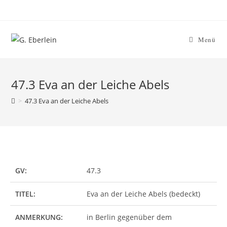
Zum
Inhalt
springen
Menü
47.3 Eva an der Leiche Abels
>
47.3 Eva an der Leiche Abels
GV:
47.3
TITEL:
Eva an der Leiche Abels (bedeckt)
ANMERKUNG:
in Berlin gegenüber dem