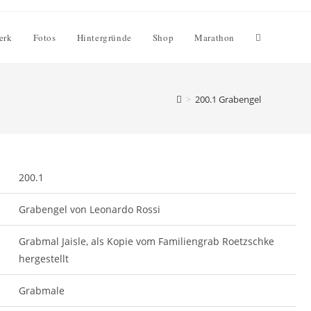
Website-
erk
Fotos
Hintergründe
Shop
Marathon
Suche
>
200.1 Grabengel
umschalten
200.1
Grabengel von Leonardo Rossi
Grabmal Jaisle, als Kopie vom Familiengrab Roetzschke
hergestellt
Grabmale