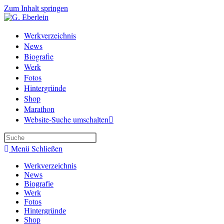
Zum Inhalt springen
Werkverzeichnis
News
Biografie
Werk
Fotos
Hintergründe
Shop
Marathon
Website-Suche umschalten
Menü
Schließen
Werkverzeichnis
News
Biografie
Werk
Fotos
Hintergründe
Shop