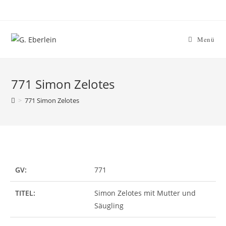
Zum
Inhalt
springen
Menü
771 Simon Zelotes
>
771 Simon Zelotes
GV:
771
TITEL:
Simon Zelotes mit Mutter und
Säugling