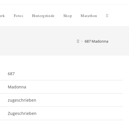
Website-
erk
Fotos
Hintergründe
Shop
Marathon
Suche
>
687 Madonna
umschalten
687
Madonna
zugeschrieben
Zugeschrieben