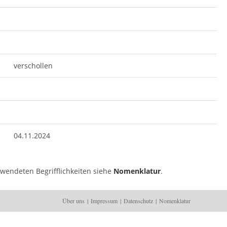
verschollen
04.11.2024
rwendeten Begrifflichkeiten siehe
Nomenklatur
.
Über uns
Impressum
Datenschutz
Nomenklatur