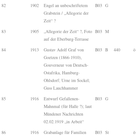
82
1902
Engel an unbeschriftetem
B03
G
Grabstein / „Allegorie der
Zeit“ ?
83
1905
„Allegorie der Zeit“ ?, Foto
B03
M
auf der Eberburg-Terrasse
84
1913
Gustav Adolf Graf von
B03
B
440
ö
Goetzen (1866-1910),
Gouverneur von Deutsch-
Ostafrika, Hamburg-
Ohlsdorf; Urne im Sockel;
Guss Lauchhammer
85
1916
Entwurf Gefallenen-
B03
G
Mahnmal (für Halle ?); laut
Mündener Nachrichten
02.02.1919 „in Arbeit“
86
1916
Grabanlage für Familien
B03
St
ö