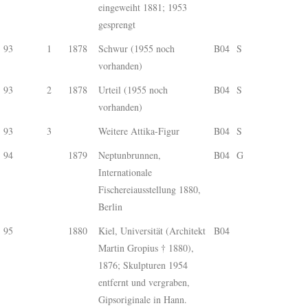
eingeweiht 1881; 1953
gesprengt
93
1
1878
Schwur (1955 noch
B04
S
vorhanden)
93
2
1878
Urteil (1955 noch
B04
S
vorhanden)
93
3
Weitere Attika-Figur
B04
S
94
1879
Neptunbrunnen,
B04
G
Internationale
Fischereiausstellung 1880,
Berlin
95
1880
Kiel, Universität (Architekt
B04
Martin Gropius † 1880),
1876; Skulpturen 1954
entfernt und vergraben,
Gipsoriginale in Hann.