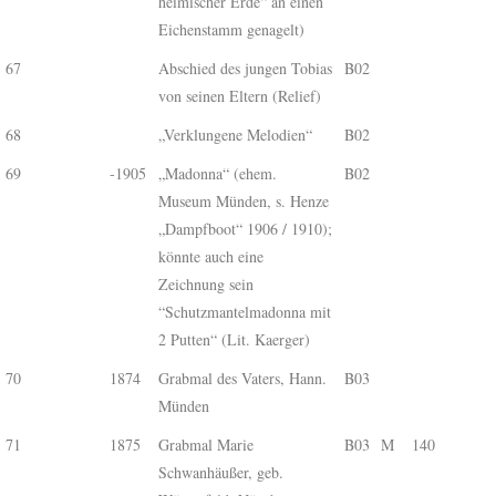
heimischer Erde“ an einen
Eichenstamm genagelt)
67
Abschied des jungen Tobias
B02
von seinen Eltern (Relief)
68
„Verklungene Melodien“
B02
69
-1905
„Madonna“ (ehem.
B02
Museum Münden, s. Henze
„Dampfboot“ 1906 / 1910);
könnte auch eine
Zeichnung sein
“Schutzmantelmadonna mit
2 Putten“ (Lit. Kaerger)
70
1874
Grabmal des Vaters, Hann.
B03
Münden
71
1875
Grabmal Marie
B03
M
140
Schwanhäußer, geb.