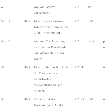
49
2
wie vor, Bronze
B02
B
65
Gladenbeck
50
1
1898
Kruzifix vor Garnison-
B02
B
350
Kirche / Pauluskirche Kiel,
20.06.1900 enthüllt
50
2
wie vor, Verkleinerung;
B02
B
27.5
p
mehrfach in Privatbesitz,
ö
eine öffentlich in Haus
Doorn
51
1898
Kruzifix für das Kirchlein
B02
T
ö
St. Marien seines
Geburtsortes
Spiekershausen/Hann.
Münden
52
1898
Christus mit der
B02
G
220
ö
Dornenkrone / An der