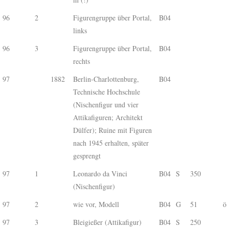
96
2
Figurengruppe über Portal,
B04
links
96
3
Figurengruppe über Portal,
B04
rechts
97
1882
Berlin-Charlottenburg,
B04
Technische Hochschule
(Nischenfigur und vier
Attikafiguren; Architekt
Dülfer); Ruine mit Figuren
nach 1945 erhalten, später
gesprengt
97
1
Leonardo da Vinci
B04
S
350
(Nischenfigur)
97
2
wie vor, Modell
B04
G
51
ö
97
3
Bleigießer (Attikafigur)
B04
S
250