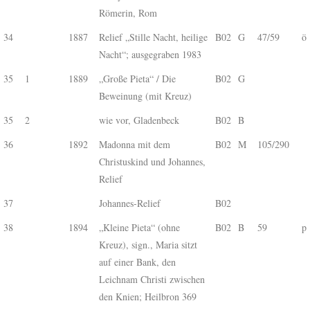
Römerin, Rom
34
1887
Relief „Stille Nacht, heilige
B02
G
47/59
ö
Nacht“; ausgegraben 1983
35
1
1889
„Große Pieta“ / Die
B02
G
Beweinung (mit Kreuz)
35
2
wie vor, Gladenbeck
B02
B
36
1892
Madonna mit dem
B02
M
105/290
Christuskind und Johannes,
Relief
37
Johannes-Relief
B02
38
1894
„Kleine Pieta“ (ohne
B02
B
59
p
Kreuz), sign., Maria sitzt
auf einer Bank, den
Leichnam Christi zwischen
den Knien; Heilbron 369