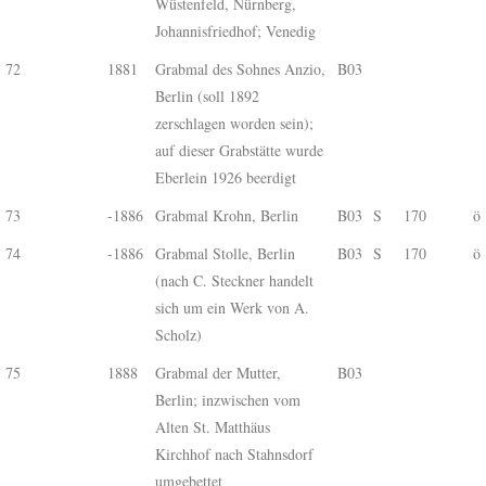
Wüstenfeld, Nürnberg,
Johannisfriedhof; Venedig
72
1881
Grabmal des Sohnes Anzio,
B03
Berlin (soll 1892
zerschlagen worden sein);
auf dieser Grabstätte wurde
Eberlein 1926 beerdigt
73
-1886
Grabmal Krohn, Berlin
B03
S
170
ö
74
-1886
Grabmal Stolle, Berlin
B03
S
170
ö
(nach C. Steckner handelt
sich um ein Werk von A.
Scholz)
75
1888
Grabmal der Mutter,
B03
Berlin; inzwischen vom
Alten St. Matthäus
Kirchhof nach Stahnsdorf
umgebettet