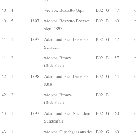
40
4
wie vor, Bozzetto Gips
B02
G
47
ö
40
5
1897
wie vor, Bozzetto Bronze;
B02
B
60
p
sign. 1897
41
1
1897
Adam und Eva: Das erste
B02
G
57
ö
Schauen
41
2
wie vor, Bronze
B02
B
57
p
Gladenbeck
42
1
1898
Adam und Eva: Der erste
B02
G
54
ö
Kuss
42
2
wie vor, Bronze
B02
B
Gladenbeck
43
1
1897
Adam und Eva: Nach dem
B02
G
60
ö
Sündenfall
43
1
wie vor, Gipsabguss aus der
B02
G
60
p