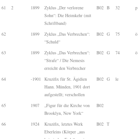
61
2
1899
Zyklus „Der verlorene
B02
B
32
p
Sohn“: Die Heimkehr (mit
Schriftband)
62
1899
Zyklus „Das Verbrechen“:
B02
G
75
ö
“Schuld“
63
1899
Zyklus „Das Verbrechen“:
B02
G
74
ö
“Strafe“ / Die Nemesis
erreicht den Verbrecher
64
-1901
Kruzifix für St. Ägidien
B02
G
le
Hann. Münden, 1901 dort
aufgestellt; verschollen
65
1907
„Figur für die Kirche von
B02
Brooklyn, New York“
66
1924
Kruzifix, letztes Werk
B02
T
Eberleins (Körper „aus