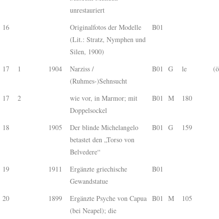
unrestauriert
16
Originalfotos der Modelle
B01
(Lit.: Stratz, Nymphen und
Silen, 1900)
17
1
1904
Narziss /
B01
G
le
(ö
(Ruhmes-)Sehnsucht
17
2
wie vor, in Marmor; mit
B01
M
180
Doppelsockel
18
1905
Der blinde Michelangelo
B01
G
159
betastet den „Torso von
Belvedere“
19
1911
Ergänzte griechische
B01
Gewandstatue
20
1899
Ergänzte Psyche von Capua
B01
M
105
(bei Neapel); die