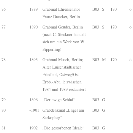
76
1889
Grabmal Ehrensenator
B03
S
170
ö
Franz Duncker, Berlin
77
1890
Grabmal Geuder, Berlin
B03
S
170
ö
(nach C. Steckner handelt
sich um ein Werk von W.
Sipperling)
78
1893
Grabmal Mosch, Berlin;
B03
M
170
ö
Alter Luisenstädtischer
Friedhof, Ostweg/Ost-
Erbb.-Abt. 1; zwischen
1984 und 1989 restauriert
79
1896
„Der ewige Schlaf“
B03
G
80
-1901
Grabdenkmal „Engel am
B03
G
Sarkophag“
81
1902
„Die gestorbenen Ideale“
B03
G