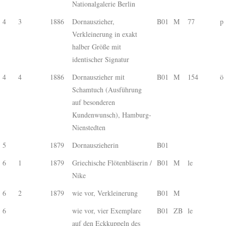
Nationalgalerie Berlin
4
3
1886
Dornauszieher,
B01
M
77
p
Verkleinerung in exakt
halber Größe mit
identischer Signatur
4
4
1886
Dornauszieher mit
B01
M
154
ö
Schamtuch (Ausführung
auf besonderen
Kundenwunsch), Hamburg-
Nienstedten
5
1879
Dornauszieherin
B01
6
1
1879
Griechische Flötenbläserin /
B01
M
le
Nike
6
2
1879
wie vor, Verkleinerung
B01
M
6
wie vor, vier Exemplare
B01
ZB
le
auf den Eckkuppeln des