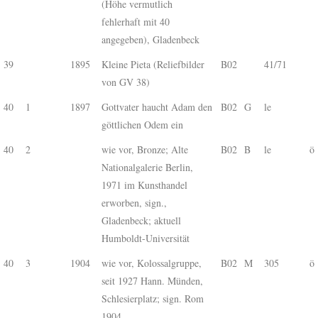
(Höhe vermutlich
fehlerhaft mit 40
angegeben), Gladenbeck
39
1895
Kleine Pieta (Reliefbilder
B02
41/71
von GV 38)
40
1
1897
Gottvater haucht Adam den
B02
G
le
göttlichen Odem ein
40
2
wie vor, Bronze; Alte
B02
B
le
ö
Nationalgalerie Berlin,
1971 im Kunsthandel
erworben, sign.,
Gladenbeck; aktuell
Humboldt-Universität
40
3
1904
wie vor, Kolossalgruppe,
B02
M
305
ö
seit 1927 Hann. Münden,
Schlesierplatz; sign. Rom
1904