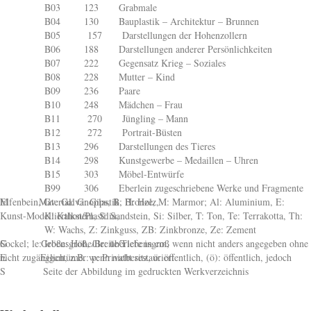
B03 123 Grabmale
B04 130 Bauplastik – Architektur – Brunnen
B05 157 Darstellungen der Hohenzollern
B06 188 Darstellungen anderer Persönlichkeiten
B07 222 Gegensatz Krieg – Soziales
B08 228 Mutter – Kind
B09 236 Paare
B10 248 Mädchen – Frau
B11 270 Jüngling – Mann
B12 272 Portrait-Büsten
B13 296 Darstellungen des Tieres
B14 298 Kunstgewerbe – Medaillen – Uhren
B15 303 Möbel-Entwürfe
B99 306 Eberlein zugeschriebene Werke und Fragmente
M Material: G: Gips, B: Bronze, M: Marmor; Al: Aluminium, E: Elfenbein, Gv: Galvanoplastik, H: Holz,
K: Kalkstein, S: Sandstein, Si: Silber, T: Ton, Te: Terrakotta, Th: Kunst-Modellierthon/Plastilin,
W: Wachs, Z: Zinkguss, ZB: Zinkbronze, Ze: Zement
G Größe: Höhe/Breite/Tiefe in cm, wenn nicht anders angegeben ohne Sockel; le: lebensgroß, üle: überlebensgroß
E Eigentümer: p: Privatbesitz, ö: öffentlich, (ö): öffentlich, jedoch nicht zugänglich, z.B. wenn nicht restauriert
S Seite der Abbildung im gedruckten Werkverzeichnis