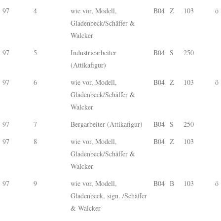
97
4
wie vor, Modell,
B04
Z
103
ö
Gladenbeck/Schäffer &
Walcker
97
5
Industriearbeiter
B04
S
250
(Attikafigur)
97
6
wie vor, Modell,
B04
Z
103
ö
Gladenbeck/Schäffer &
Walcker
97
7
Bergarbeiter (Attikafigur)
B04
S
250
97
8
wie vor, Modell,
B04
Z
103
Gladenbeck/Schäffer &
Walcker
97
9
wie vor, Modell,
B04
B
103
ö
Gladenbeck, sign. /Schäffer
& Walcker