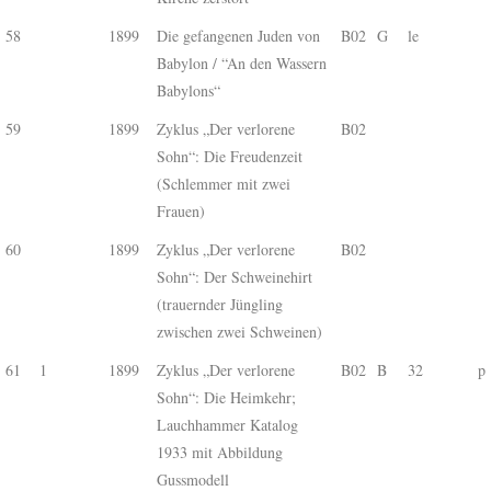
58
1899
Die gefangenen Juden von
B02
G
le
Babylon / “An den Wassern
Babylons“
59
1899
Zyklus „Der verlorene
B02
Sohn“: Die Freudenzeit
(Schlemmer mit zwei
Frauen)
60
1899
Zyklus „Der verlorene
B02
Sohn“: Der Schweinehirt
(trauernder Jüngling
zwischen zwei Schweinen)
61
1
1899
Zyklus „Der verlorene
B02
B
32
p
Sohn“: Die Heimkehr;
Lauchhammer Katalog
1933 mit Abbildung
Gussmodell