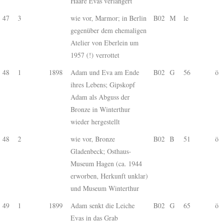
Haare Evas verlängert
47
3
wie vor, Marmor; in Berlin
B02
M
le
gegenüber dem ehemaligen
Atelier von Eberlein um
1957 (!) verrottet
48
1
1898
Adam und Eva am Ende
B02
G
56
ö
ihres Lebens; Gipskopf
Adam als Abguss der
Bronze in Winterthur
wieder hergestellt
48
2
wie vor, Bronze
B02
B
51
ö
Gladenbeck; Osthaus-
Museum Hagen (ca. 1944
erworben, Herkunft unklar)
und Museum Winterthur
49
1
1899
Adam senkt die Leiche
B02
G
65
ö
Evas in das Grab