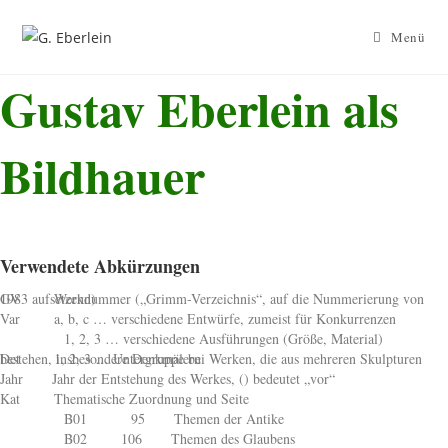
Zum
Inhalt
Menü
springen
Gustav Eberlein als
Bildhauer
Verwendete Abkürzungen
GV Werknummer („Grimm-Verzeichnis“, auf die Nummerierung von 1983 aufsetzend)
Var a, b, c … verschiedene Entwürfe, zumeist für Konkurrenzen
1, 2, 3 … verschiedene Ausführungen (Größe, Material)
Det 1, 2, 3 … Untergruppe bei Werken, die aus mehreren Skulpturen bestehen, insbesondere Denkmälern
Jahr Jahr der Entstehung des Werkes, () bedeutet „vor“
Kat Thematische Zuordnung und Seite
B01 95 Themen der Antike
B02 106 Themen des Glaubens