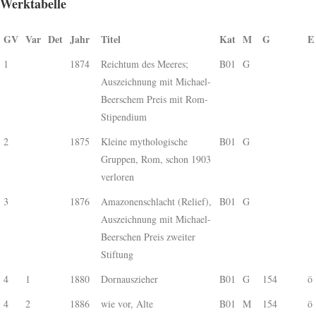
Werktabelle
GV
Var
Det
Jahr
Titel
Kat
M
G
E
1
1874
Reichtum des Meeres;
B01
G
Auszeichnung mit Michael-
Beerschem Preis mit Rom-
Stipendium
2
1875
Kleine mythologische
B01
G
Gruppen, Rom, schon 1903
verloren
3
1876
Amazonenschlacht (Relief),
B01
G
Auszeichnung mit Michael-
Beerschen Preis zweiter
Stiftung
4
1
1880
Dornauszieher
B01
G
154
ö
4
2
1886
wie vor, Alte
B01
M
154
ö