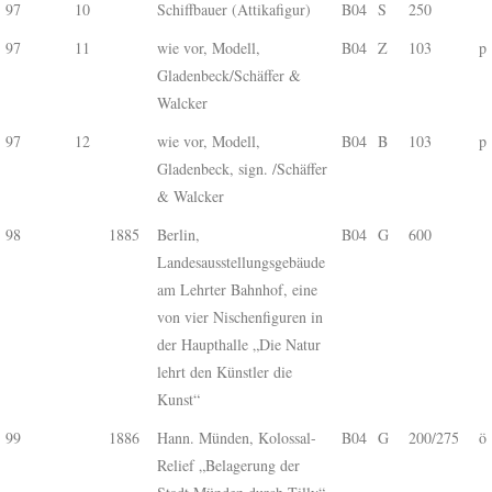
97
10
Schiffbauer (Attikafigur)
B04
S
250
97
11
wie vor, Modell,
B04
Z
103
p
Gladenbeck/Schäffer &
Walcker
97
12
wie vor, Modell,
B04
B
103
p
Gladenbeck, sign. /Schäffer
& Walcker
98
1885
Berlin,
B04
G
600
Landesausstellungsgebäude
am Lehrter Bahnhof, eine
von vier Nischenfiguren in
der Haupthalle „Die Natur
lehrt den Künstler die
Kunst“
99
1886
Hann. Münden, Kolossal-
B04
G
200/275
ö
Relief „Belagerung der