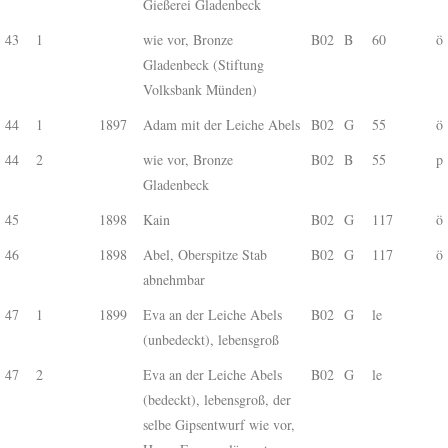
Gießerei Gladenbeck
43
1
wie vor, Bronze
B02
B
60
ö
Gladenbeck (Stiftung
Volksbank Münden)
44
1
1897
Adam mit der Leiche Abels
B02
G
55
ö
44
2
wie vor, Bronze
B02
B
55
p
Gladenbeck
45
1898
Kain
B02
G
117
ö
46
1898
Abel, Oberspitze Stab
B02
G
117
ö
abnehmbar
47
1
1899
Eva an der Leiche Abels
B02
G
le
(unbedeckt), lebensgroß
47
2
Eva an der Leiche Abels
B02
G
le
(bedeckt), lebensgroß, der
selbe Gipsentwurf wie vor,