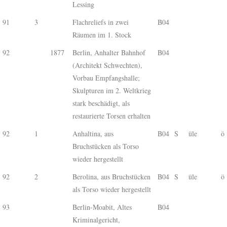
Lessing
91
3
Flachreliefs in zwei
B04
Räumen im 1. Stock
92
1877
Berlin, Anhalter Bahnhof
B04
(Architekt Schwechten),
Vorbau Empfangshalle;
Skulpturen im 2. Weltkrieg
stark beschädigt, als
restaurierte Torsen erhalten
92
1
Anhaltina, aus
B04
S
üle
ö
Bruchstücken als Torso
wieder hergestellt
92
2
Berolina, aus Bruchstücken
B04
S
üle
ö
als Torso wieder hergestellt
93
Berlin-Moabit, Altes
B04
Kriminalgericht,