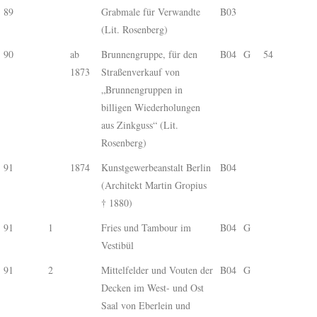
89
Grabmale für Verwandte
B03
(Lit. Rosenberg)
90
ab
Brunnengruppe, für den
B04
G
54
1873
Straßenverkauf von
„Brunnengruppen in
billigen Wiederholungen
aus Zinkguss“ (Lit.
Rosenberg)
91
1874
Kunstgewerbeanstalt Berlin
B04
(Architekt Martin Gropius
† 1880)
91
1
Fries und Tambour im
B04
G
Vestibül
91
2
Mittelfelder und Vouten der
B04
G
Decken im West- und Ost
Saal von Eberlein und