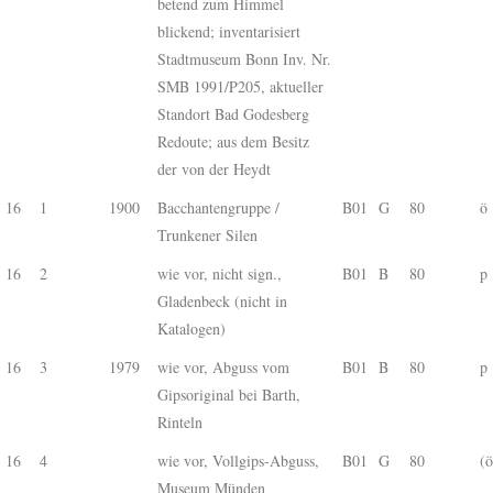
betend zum Himmel
blickend; inventarisiert
Stadtmuseum Bonn Inv. Nr.
SMB 1991/P205, aktueller
Standort Bad Godesberg
Redoute; aus dem Besitz
der von der Heydt
16
1
1900
Bacchantengruppe /
B01
G
80
ö
Trunkener Silen
16
2
wie vor, nicht sign.,
B01
B
80
p
Gladenbeck (nicht in
Katalogen)
16
3
1979
wie vor, Abguss vom
B01
B
80
p
Gipsoriginal bei Barth,
Rinteln
16
4
wie vor, Vollgips-Abguss,
B01
G
80
(ö
Museum Münden