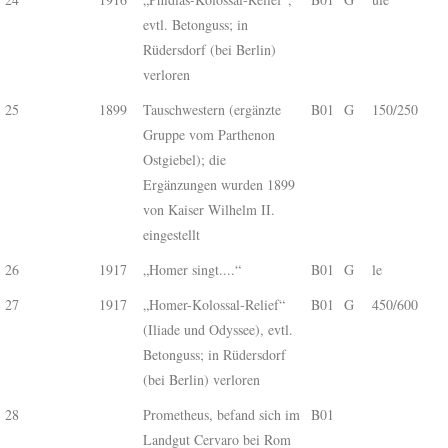
evtl. Betonguss; in
Rüdersdorf (bei Berlin)
verloren
25
1899
Tauschwestern (ergänzte
B01
G
150/250
Gruppe vom Parthenon
Ostgiebel); die
Ergänzungen wurden 1899
von Kaiser Wilhelm II.
eingestellt
26
1917
„Homer singt....“
B01
G
le
27
1917
„Homer-Kolossal-Relief“
B01
G
450/600
(Iliade und Odyssee), evtl.
Betonguss; in Rüdersdorf
(bei Berlin) verloren
28
Prometheus, befand sich im
B01
Landgut Cervaro bei Rom