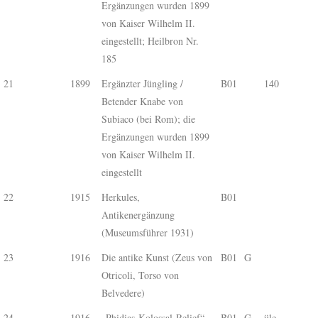
Ergänzungen wurden 1899
von Kaiser Wilhelm II.
eingestellt; Heilbron Nr.
185
21
1899
Ergänzter Jüngling /
B01
140
Betender Knabe von
Subiaco (bei Rom); die
Ergänzungen wurden 1899
von Kaiser Wilhelm II.
eingestellt
22
1915
Herkules,
B01
Antikenergänzung
(Museumsführer 1931)
23
1916
Die antike Kunst (Zeus von
B01
G
Otricoli, Torso von
Belvedere)
24
1916
„Phidias-Kolossal-Relief“,
B01
G
üle