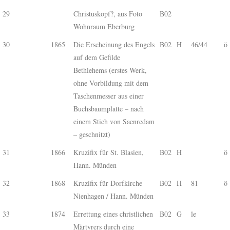
29
Christuskopf?, aus Foto
B02
Wohnraum Eberburg
30
1865
Die Erscheinung des Engels
B02
H
46/44
ö
auf dem Gefilde
Bethlehems (erstes Werk,
ohne Vorbildung mit dem
Taschenmesser aus einer
Buchsbaumplatte – nach
einem Stich von Saenredam
– geschnitzt)
31
1866
Kruzifix für St. Blasien,
B02
H
ö
Hann. Münden
32
1868
Kruzifix für Dorfkirche
B02
H
81
ö
Nienhagen / Hann. Münden
33
1874
Errettung eines christlichen
B02
G
le
Märtyrers durch eine