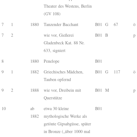
Theater des Westens, Berlin
(GV 108)
7
1
1880
Tanzender Bacchant
B01
G
67
ö
7
2
wie vor, Gießerei
B01
B
p
Gladenbeck Kat. 88 Nr.
633, signiert
8
1880
Penelope
B01
9
1
1882
Griechisches Mädchen,
B01
G
117
ö
Tauben opfernd
9
2
1888
wie vor, Dreibein mit
B01
M
p
Querstütze
10
ab
etwa 30 kleine
B01
1882
mythologische Werke als
getönte Gipsabgüsse, später
in Bronze („über 1000 mal