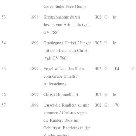
Geißelsäule/ Ecce Homo
53
1898
Kreuzabnahme durch
B02
G
le
Joseph von Arimathia (vgl.
GV 765)
54
1899
Grablegung Christi / Jünger
B02
G
le
mit dem Leichnam Christi
(vgl. GV 766)
55
1899
Engel wälzen den Stein
B02
G
104
ö
vom Grabe Christi /
Auferstehung
56
1899
Christi Himmelfahrt
B02
G
le
57
1899
Lasset die Kindlein zu mir
B02
G
170
kommen / Christus segnet
die Kinder; 1968 im
Geburtsort Eberleins in der
Kirche zerstört