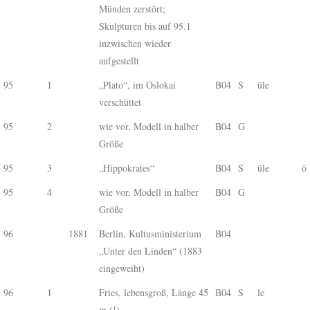
Münden zerstört;
Skulpturen bis auf 95.1
inzwischen wieder
aufgestellt
95
1
„Plato“, im Oslokai
B04
S
üle
verschüttet
95
2
wie vor, Modell in halber
B04
G
Größe
95
3
„Hippokrates“
B04
S
üle
ö
95
4
wie vor, Modell in halber
B04
G
Größe
96
1881
Berlin, Kultusministerium
B04
„Unter den Linden“ (1883
eingeweiht)
96
1
Fries, lebensgroß, Länge 45
B04
S
le
m (!)