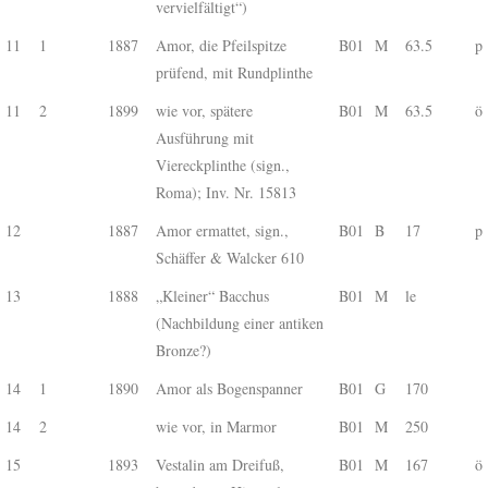
vervielfältigt“)
11
1
1887
Amor, die Pfeilspitze
B01
M
63.5
p
prüfend, mit Rundplinthe
11
2
1899
wie vor, spätere
B01
M
63.5
ö
Ausführung mit
Viereckplinthe (sign.,
Roma); Inv. Nr. 15813
12
1887
Amor ermattet, sign.,
B01
B
17
p
Schäffer & Walcker 610
13
1888
„Kleiner“ Bacchus
B01
M
le
(Nachbildung einer antiken
Bronze?)
14
1
1890
Amor als Bogenspanner
B01
G
170
14
2
wie vor, in Marmor
B01
M
250
15
1893
Vestalin am Dreifuß,
B01
M
167
ö