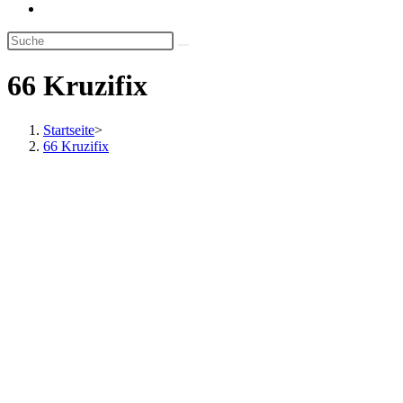
Website-
Suche
umschalten
66 Kruzifix
Startseite
>
66 Kruzifix