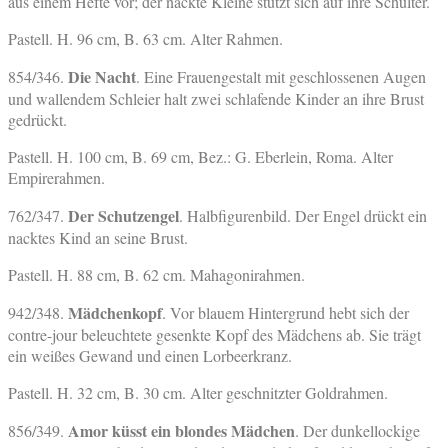
aus einem Hefte vor; der nackte Kleine stützt sich auf ihre Schulter.
Pastell. H. 96 cm, B. 63 cm. Alter Rahmen.
Die Nacht
854/346.
. Eine Frauengestalt mit geschlossenen Augen
und wallendem Schleier halt zwei schlafende Kinder an ihre Brust
gedrückt.
Pastell. H. 100 cm, B. 69 cm, Bez.: G. Eberlein, Roma. Alter
Empirerahmen.
Der Schutzengel
762/347.
. Halbfigurenbild. Der Engel drückt ein
nacktes Kind an seine Brust.
Pastell. H. 88 cm, B. 62 cm. Mahagonirahmen.
Mädchenkopf
942/348.
. Vor blauem Hintergrund hebt sich der
contre-jour beleuchtete gesenkte Kopf des Mädchens ab. Sie trägt
ein weißes Gewand und einen Lorbeerkranz.
Pastell. H. 32 cm, B. 30 cm. Alter geschnitzter Goldrahmen.
Amor küsst ein blondes Mädchen
856/349.
. Der dunkellockige