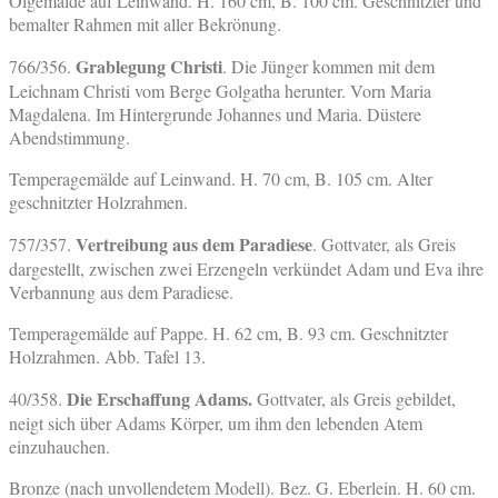
Ölgemälde auf Leinwand. H. 160 cm, B. 100 cm. Geschnitzter und
bemalter Rahmen mit aller Bekrönung.
Grablegung Christi
766/356.
. Die Jünger kommen mit dem
Leichnam Christi vom Berge Golgatha herunter. Vorn Maria
Magdalena. Im Hintergrunde Johannes und Maria. Düstere
Abendstimmung.
Temperagemälde auf Leinwand. H. 70 cm, B. 105 cm. Alter
geschnitzter Holzrahmen.
Vertreibung aus dem Paradiese
757/357.
. Gottvater, als Greis
dargestellt, zwischen zwei Erzengeln verkündet Adam und Eva ihre
Verbannung aus dem Paradiese.
Temperagemälde auf Pappe. H. 62 cm, B. 93 cm. Geschnitzter
Holzrahmen. Abb. Tafel 13.
Die Erschaffung Adams.
40/358.
Gottvater, als Greis gebildet,
neigt sich über Adams Körper, um ihm den lebenden Atem
einzuhauchen.
Bronze (nach unvollendetem Modell). Bez. G. Eberlein. H. 60 cm.