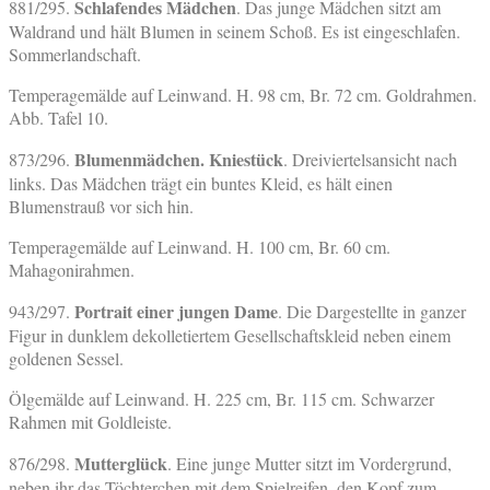
Schlafendes Mädchen
881/295.
. Das junge Mädchen sitzt am
Waldrand und hält Blumen in seinem Schoß. Es ist eingeschlafen.
Sommerlandschaft.
Temperagemälde auf Leinwand. H. 98 cm, Br. 72 cm. Goldrahmen.
Abb. Tafel 10.
Blumenmädchen. Kniestück
873/296.
. Dreiviertelsansicht nach
links. Das Mädchen trägt ein buntes Kleid, es hält einen
Blumenstrauß vor sich hin.
Temperagemälde auf Leinwand. H. 100 cm, Br. 60 cm.
Mahagonirahmen.
Portrait einer jungen Dame
943/297.
. Die Dargestellte in ganzer
Figur in dunklem dekolletiertem Gesellschaftskleid neben einem
goldenen Sessel.
Ölgemälde auf Leinwand. H. 225 cm, Br. 115 cm. Schwarzer
Rahmen mit Goldleiste.
Mutterglück
876/298.
. Eine junge Mutter sitzt im Vordergrund,
neben ihr das Töchterchen mit dem Spielreifen, den Kopf zum