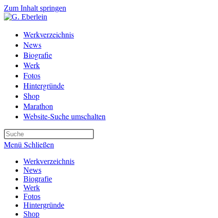
Zum Inhalt springen
Werkverzeichnis
News
Biografie
Werk
Fotos
Hintergründe
Shop
Marathon
Website-Suche umschalten
Menü
Schließen
Werkverzeichnis
News
Biografie
Werk
Fotos
Hintergründe
Shop