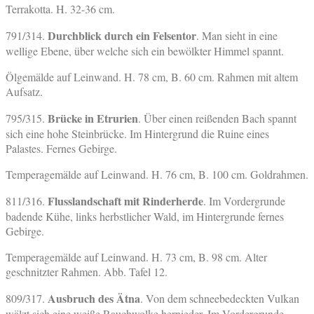
Terrakotta. H. 32-36 cm.
Durchblick durch ein Felsentor
791/314.
. Man sieht in eine
wellige Ebene, über welche sich ein bewölkter Himmel spannt.
Ölgemälde auf Leinwand. H. 78 cm, B. 60 cm. Rahmen mit altem
Aufsatz.
Brücke in Etrurien
795/315.
. Über einen reißenden Bach spannt
sich eine hohe Steinbrücke. Im Hintergrund die Ruine eines
Palastes. Fernes Gebirge.
Temperagemälde auf Leinwand. H. 76 cm, B. 100 cm. Goldrahmen.
Flusslandschaft mit Rinderherde
811/316.
. Im Vordergrunde
badende Kühe, links herbstlicher Wald, im Hintergrunde fernes
Gebirge.
Temperagemälde auf Leinwand. H. 73 cm, B. 98 cm. Alter
geschnitzter Rahmen. Abb. Tafel 12.
Ausbruch des Ätna
809/317.
. Von dem schneebedeckten Vulkan
wälzt sich eine weiße Rauchwolke hernieder. Im Vordergrunde