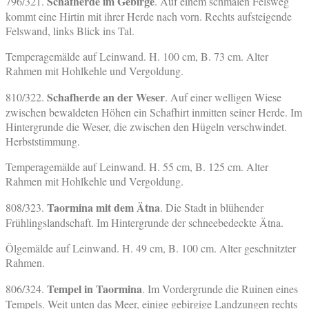
Schafherde im Gebirge
796/321.
. Auf einem schmalen Felsweg
kommt eine Hirtin mit ihrer Herde nach vorn. Rechts aufsteigende
Felswand, links Blick ins Tal.
Temperagemälde auf Leinwand. H. 100 cm, B. 73 cm. Alter
Rahmen mit Hohlkehle und Vergoldung.
Schafherde an der Weser
810/322.
. Auf einer welligen Wiese
zwischen bewaldeten Höhen ein Schafhirt inmitten seiner Herde. Im
Hintergrunde die Weser, die zwischen den Hügeln verschwindet.
Herbststimmung.
Temperagemälde auf Leinwand. H. 55 cm, B. 125 cm. Alter
Rahmen mit Hohlkehle und Vergoldung.
Taormina mit dem Ätna
808/323.
. Die Stadt in blühender
Frühlingslandschaft. Im Hintergrunde der schneebedeckte Ätna.
Ölgemälde auf Leinwand. H. 49 cm, B. 100 cm. Alter geschnitzter
Rahmen.
Tempel in Taormina
806/324.
. Im Vordergrunde die Ruinen eines
Tempels. Weit unten das Meer, einige gebirgige Landzungen rechts