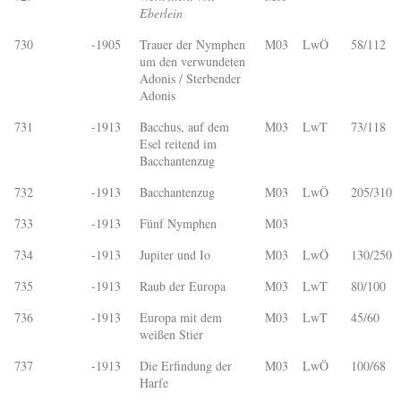
Eberlein
730
-1905
Trauer der Nymphen
M03
LwÖ
58/112
um den verwundeten
Adonis / Sterbender
Adonis
731
-1913
Bacchus, auf dem
M03
LwT
73/118
Esel reitend im
Bacchantenzug
732
-1913
Bacchantenzug
M03
LwÖ
205/310
733
-1913
Fünf Nymphen
M03
734
-1913
Jupiter und Io
M03
LwÖ
130/250
735
-1913
Raub der Europa
M03
LwT
80/100
736
-1913
Europa mit dem
M03
LwT
45/60
weißen Stier
737
-1913
Die Erfindung der
M03
LwÖ
100/68
Harfe