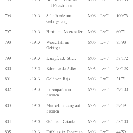
mit Palastruine
796
-1913
Schafherde am
M06
LwT
100/73
Gebirgshang
797
-1913
Hirtin am Meeresufer
M06
LwT
60/71
798
-1913
Wasserfall im
M06
LwT
73/98
Gebirge
799
-1913
Kämpfende Stiere
M06
LwT
57/172
800
-1913
Kämpfende Adler
M06
LwT
70/128
801
-1913
Golf von Baja
M06
LwT
31/71
802
-1913
Felsenpartie in
M06
LwT
49/100
Sizilien
803
-1913
Meeresbrandung auf
M06
LwT
39/49
Sizilien
804
-1913
Golf von Catania
M06
LwT
58/100
805
-1913
Frühling in Taormina
M06
LwT
44/59