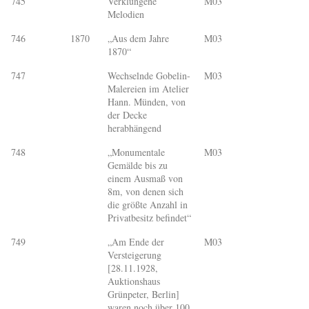
745
Verklungene
M03
Melodien
746
1870
„Aus dem Jahre
M03
1870“
747
Wechselnde Gobelin-
M03
Malereien im Atelier
Hann. Münden, von
der Decke
herabhängend
748
„Monumentale
M03
Gemälde bis zu
einem Ausmaß von
8m, von denen sich
die größte Anzahl in
Privatbesitz befindet“
749
„Am Ende der
M03
Versteigerung
[28.11.1928,
Auktionshaus
Grünpeter, Berlin]
waren noch über 100