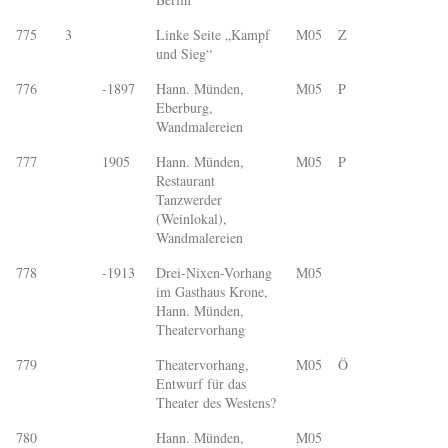
775
3
Linke Seite „Kampf
M05
Z
und Sieg“
776
-1897
Hann. Münden,
M05
P
Eberburg,
Wandmalereien
777
1905
Hann. Münden,
M05
P
Restaurant
Tanzwerder
(Weinlokal),
Wandmalereien
778
-1913
Drei-Nixen-Vorhang
M05
im Gasthaus Krone,
Hann. Münden,
Theatervorhang
779
Theatervorhang,
M05
Ö
Entwurf für das
Theater des Westens?
780
Hann. Münden,
M05