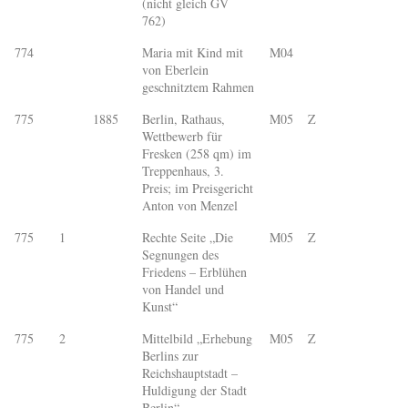
(nicht gleich GV
762)
774
Maria mit Kind mit
M04
von Eberlein
geschnitztem Rahmen
775
1885
Berlin, Rathaus,
M05
Z
Wettbewerb für
Fresken (258 qm) im
Treppenhaus, 3.
Preis; im Preisgericht
Anton von Menzel
775
1
Rechte Seite „Die
M05
Z
Segnungen des
Friedens – Erblühen
von Handel und
Kunst“
775
2
Mittelbild „Erhebung
M05
Z
Berlins zur
Reichshauptstadt –
Huldigung der Stadt
Berlin“