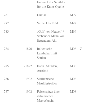
Entwurf des Schildes
für die Kater-Quelle
781
Unklar
M99
782
Verdecktes Bild
M99
783
„Golf von Neapel“ /
M99
Stehender Mann vor
liegendem Akt
784
-1890
Italienische
M06
Z
Landschaft mit
Säulen
785
-1892
Hann. Münden,
M06
Aussicht
786
-1902
Sizilianische
M06
Maultiertreiber
787
-1902
Felsenspitze über
M06
italienischer
Meeresbucht