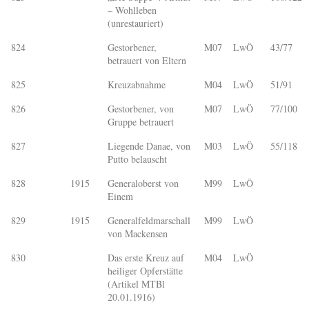
– Wohlleben
(unrestauriert)
824
Gestorbener,
M07
LwÖ
43/77
betrauert von Eltern
825
Kreuzabnahme
M04
LwÖ
51/91
826
Gestorbener, von
M07
LwÖ
77/100
Gruppe betrauert
827
Liegende Danae, von
M03
LwÖ
55/118
Putto belauscht
828
1915
Generaloberst von
M99
LwÖ
Einem
829
1915
Generalfeldmarschall
M99
LwÖ
von Mackensen
830
Das erste Kreuz auf
M04
LwÖ
heiliger Opferstätte
(Artikel MTBl
20.01.1916)