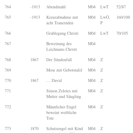
764
-1913
Abendmahl
M04
LwT
52/87
765
-1913
Kreuzabnahme mit
M04
LwÖ,
160/100
acht Trauernden
P
766
Grablegung Christi
M04
LwT
70/105
767
Beweinung des
M04
Leichnams Christi
768
1867
Der Sündenfall
M04
Z
769
Mose mit Gebotstafel
M04
Z
770
1867
… David
M04
Z
771
Simon Zelotes mit
M04
Z
Mutter und Säugling
772
Männlicher Engel
M04
Z
beweint weibliche
Tote
773
1870
Schutzengel mit Kind
M04
Z