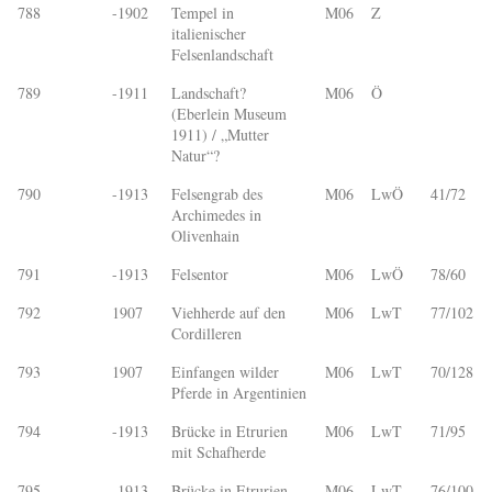
788
-1902
Tempel in
M06
Z
italienischer
Felsenlandschaft
789
-1911
Landschaft?
M06
Ö
(Eberlein Museum
1911) / „Mutter
Natur“?
790
-1913
Felsengrab des
M06
LwÖ
41/72
Archimedes in
Olivenhain
791
-1913
Felsentor
M06
LwÖ
78/60
792
1907
Viehherde auf den
M06
LwT
77/102
Cordilleren
793
1907
Einfangen wilder
M06
LwT
70/128
Pferde in Argentinien
794
-1913
Brücke in Etrurien
M06
LwT
71/95
mit Schafherde
795
-1913
Brücke in Etrurien
M06
LwT
76/100