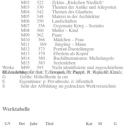
M02 322 Zyklus „Riekchen Niedlich“
M03 330 Themen der Antike und Allegorien
M04 342 Themen des Glaubens
M05 348 Malerei in der Architektur
M06 350 Landschaften
M07 356 Gegensatz Krieg – Soziales
M08 360 Mutter – Kind
M09 362 Paare
M10 366 Mädchen – Frau
M11 369 Jüngling – Mann
M12 373 Portrait-Darstellungen
M13 379 Eberlein als Kopist
M14 380 Buchillustrationen: Michelangelo
M15 383 Seelenleben
M99 393 Nicht identifizierte und zugeschriebene Werke
M Material: Lw: Leinwand, Pa: Pappe, H: Holz, K: Kreide, Z: Zeichnung, Ö: Oel, T: Tempera, P: Pastell, A: Aquarell, Gm: Glasmalerei
G Größe: Höhe/Breite in cm
E Eigentümer: p: Privatbesitz, ö: öffentlich
S Seite der Abbildung im gedruckten Werkverzeichnis
Werktabelle
GV
Det
Jahr
Titel
Kat
M
G