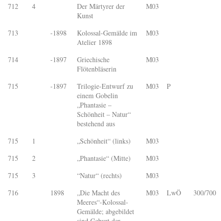
712
4
Der Märtyrer der
M03
Kunst
713
-1898
Kolossal-Gemälde im
M03
Atelier 1898
714
-1897
Griechische
M03
Flötenbläserin
715
-1897
Trilogie-Entwurf zu
M03
P
einem Gobelin
„Phantasie –
Schönheit – Natur“
bestehend aus
715
1
„Schönheit“ (links)
M03
715
2
„Phantasie“ (Mitte)
M03
715
3
“Natur“ (rechts)
M03
716
1898
„Die Macht des
M03
LwÖ
300/700
Meeres“-Kolossal-
Gemälde; abgebildet
sind Geburt der