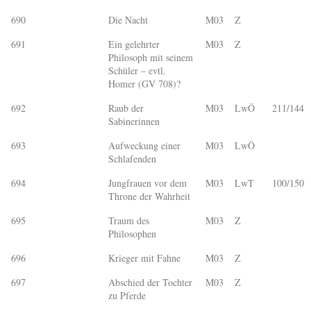
690
Die Nacht
M03
Z
691
Ein gelehrter
M03
Z
Philosoph mit seinem
Schüler – evtl.
Homer (GV 708)?
692
Raub der
M03
LwÖ
211/144
Sabinerinnen
693
Aufweckung einer
M03
LwÖ
Schlafenden
694
Jungfrauen vor dem
M03
LwT
100/150
Throne der Wahrheit
695
Traum des
M03
Z
Philosophen
696
Krieger mit Fahne
M03
Z
697
Abschied der Tochter
M03
Z
zu Pferde