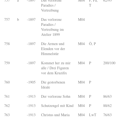
757
a
-1897
Das verlorene
M04
P, Pa,
62/93
Paradies /
T
Vertreibung
757
b
-1897
Das verlorene
M04
Paradies /
Vertreibung im
Atelier 1899
758
-1897
Die Armen und
M04
Ö, P
Elenden vor der
Himmelstür
759
-1897
Kommet her zu mir
M04
P
200/100
alle / Drei Figuren
vor dem Kruzifix
760
-1905
Die gestorbenen
M04
P
Ideale
761
-1913
Der verlorene Sohn
M04
P
86/63
762
-1913
Schutzengel mit Kind
M04
P
88/62
763
-1913
Christus und Maria
M04
LwT
76/63