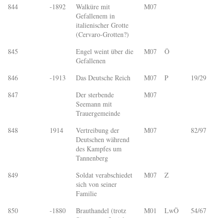
844
-1892
Walküre mit
M07
Gefallenem in
italienischer Grotte
(Cervaro-Grotten?)
845
Engel weint über die
M07
Ö
Gefallenen
846
-1913
Das Deutsche Reich
M07
P
19/29
847
Der sterbende
M07
Seemann mit
Trauergemeinde
848
1914
Vertreibung der
M07
82/97
Deutschen während
des Kampfes um
Tannenberg
849
Soldat verabschiedet
M07
Z
sich von seiner
Familie
850
-1880
Brauthandel (trotz
M01
LwÖ
54/67