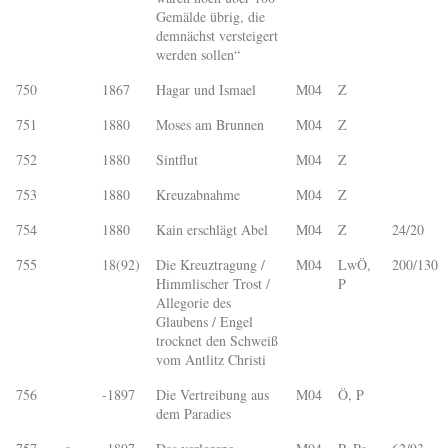
Gemälde übrig, die
demnächst versteigert
werden sollen“
750
1867
Hagar und Ismael
M04
Z
751
1880
Moses am Brunnen
M04
Z
752
1880
Sintflut
M04
Z
753
1880
Kreuzabnahme
M04
Z
754
1880
Kain erschlägt Abel
M04
Z
24/20
755
18(92)
Die Kreuztragung /
M04
LwÖ,
200/130
Himmlischer Trost /
P
Allegorie des
Glaubens / Engel
trocknet den Schweiß
vom Antlitz Christi
756
-1897
Die Vertreibung aus
M04
Ö, P
dem Paradies