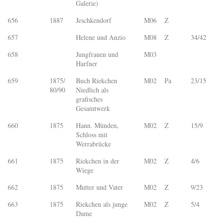
Galerie)
656
1887
Jeschkendorf
M06
Z
657
Helene und Anzio
M08
Z
34/42
658
Jungfrauen und
M03
Harfner
659
1875/
Buch Riekchen
M02
Pa
23/15
80/90
Niedlich als
grafisches
Gesamtwerk
660
1875
Hann. Münden,
M02
Z
15/9
Schloss mit
Werrabrücke
661
1875
Riekchen in der
M02
Z
4/6
Wiege
662
1875
Mutter und Vater
M02
Z
9/23
663
1875
Riekchen als junge
M02
Z
5/4
Dame