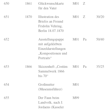
650
1861
Glückwunschkarte
M01
Z
für den Vater
651
1870
Illustration des
M01
Z
30/20
Briefes an Freund
Fridolin Vehring,
Berlin 18.07.1870
652
Ausstellungspappe
M01
Pa
50/40
mit aufgeklebten
Einzeldarstellungen
„Kompositionen und
Portraits“
653
1866
Skizzenheft „Costüm
M01
Pa
35/25
Sammelwerk 1866
bis 70“
654
Großmutter
M01
(Museumsführer)
655
Der Faun beim
M99
Landvolk, nach J.
Jordaens (Kasseler