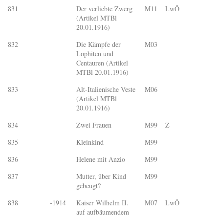
831
Der verliebte Zwerg
M11
LwÖ
(Artikel MTBl
20.01.1916)
832
Die Kämpfe der
M03
Lophiten und
Centauren (Artikel
MTBl 20.01.1916)
833
Alt-Italienische Veste
M06
(Artikel MTBl
20.01.1916)
834
Zwei Frauen
M99
Z
835
Kleinkind
M99
836
Helene mit Anzio
M99
837
Mutter, über Kind
M99
gebeugt?
838
-1914
Kaiser Wilhelm II.
M07
LwÖ
auf aufbäumendem