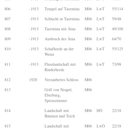
806
-1913
Tempel auf Taormina
M06
LwT
55/114
807
-1913
Schlucht in Taormina
M06
LwT
59/48
808
-1913
Taormina mit Ätna
M06
LwT
49/100
809
-1913
Ausbruch des Ätna
M06
LwT
64/70
810
-1913
Schafherde an der
M06
LwT
55/125
Weser
811
-1913
Flusslandschaft mit
M06
LwT
73/98
Rinderherde
812
1920
Verzaubertes Schloss
M06
813
Golf von Neapel,
M06
Eberburg,
Speisezimmer
814
Landschaft mit
M06
HÖ
22/18
Bäumen und Teich
815
Landschaft mit
M06
LwÖ
22/18