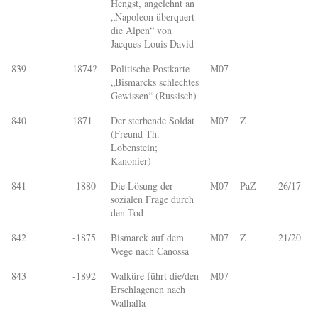
Hengst, angelehnt an
„Napoleon überquert
die Alpen“ von
Jacques-Louis David
839
1874?
Politische Postkarte
M07
„Bismarcks schlechtes
Gewissen“ (Russisch)
840
1871
Der sterbende Soldat
M07
Z
(Freund Th.
Lobenstein;
Kanonier)
841
-1880
Die Lösung der
M07
PaZ
26/17
sozialen Frage durch
den Tod
842
-1875
Bismarck auf dem
M07
Z
21/20
Wege nach Canossa
843
-1892
Walküre führt die/den
M07
Erschlagenen nach
Walhalla