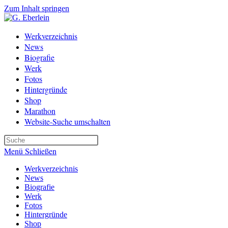
Zum Inhalt springen
Werkverzeichnis
News
Biografie
Werk
Fotos
Hintergründe
Shop
Marathon
Website-Suche umschalten
Menü
Schließen
Werkverzeichnis
News
Biografie
Werk
Fotos
Hintergründe
Shop