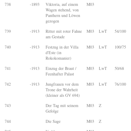
738
-1893
Viktoria, auf einem
M03
Wagen stehend, von
Panthern und Löwen
gezogen
739
-1913
Ritter mit roter Fahne
M03
LwT
54/100
am Gestade
740
-1913
Festzug in der Villa
M03
LwT
100/75
d'Este (in
Rokokomanier)
741
-1913
Einzug der Braut /
M03
LwT
50/68
Feenhafter Palast
742
-1913
Jungfrauen vor dem
M03
LwT
76/100
Trone der Wahrheit
(kleiner als GV 694)
743
Der Tag mit seinem
M03
Z
Gefolge
744
Die Sage
M03
Z