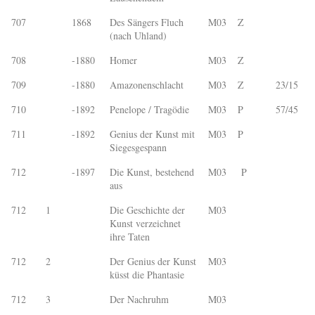
707
1868
Des Sängers Fluch
M03
Z
(nach Uhland)
708
-1880
Homer
M03
Z
709
-1880
Amazonenschlacht
M03
Z
23/15
710
-1892
Penelope / Tragödie
M03
P
57/45
711
-1892
Genius der Kunst mit
M03
P
Siegesgespann
712
-1897
Die Kunst, bestehend
M03
P
aus
712
1
Die Geschichte der
M03
Kunst verzeichnet
ihre Taten
712
2
Der Genius der Kunst
M03
küsst die Phantasie
712
3
Der Nachruhm
M03