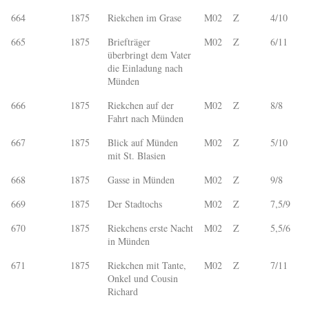
664
1875
Riekchen im Grase
M02
Z
4/10
665
1875
Briefträger
M02
Z
6/11
überbringt dem Vater
die Einladung nach
Münden
666
1875
Riekchen auf der
M02
Z
8/8
Fahrt nach Münden
667
1875
Blick auf Münden
M02
Z
5/10
mit St. Blasien
668
1875
Gasse in Münden
M02
Z
9/8
669
1875
Der Stadtochs
M02
Z
7,5/9
670
1875
Riekchens erste Nacht
M02
Z
5,5/6
in Münden
671
1875
Riekchen mit Tante,
M02
Z
7/11
Onkel und Cousin
Richard