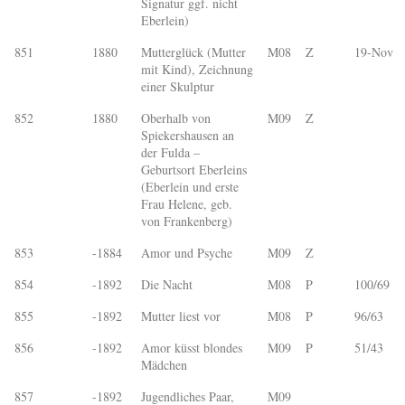
Signatur ggf. nicht
Eberlein)
851
1880
Mutterglück (Mutter
M08
Z
19-Nov
mit Kind), Zeichnung
einer Skulptur
852
1880
Oberhalb von
M09
Z
Spiekershausen an
der Fulda –
Geburtsort Eberleins
(Eberlein und erste
Frau Helene, geb.
von Frankenberg)
853
-1884
Amor und Psyche
M09
Z
854
-1892
Die Nacht
M08
P
100/69
855
-1892
Mutter liest vor
M08
P
96/63
856
-1892
Amor küsst blondes
M09
P
51/43
Mädchen
857
-1892
Jugendliches Paar,
M09