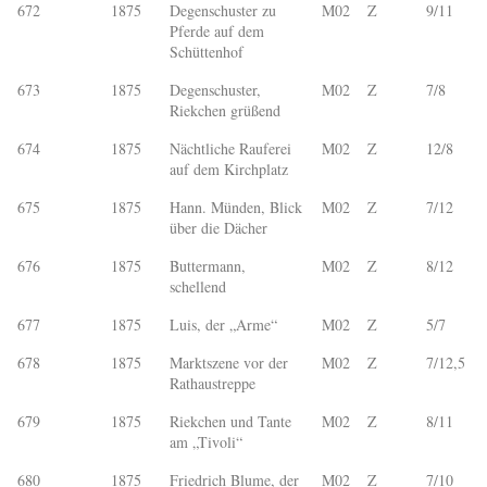
672
1875
Degenschuster zu
M02
Z
9/11
Pferde auf dem
Schüttenhof
673
1875
Degenschuster,
M02
Z
7/8
Riekchen grüßend
674
1875
Nächtliche Rauferei
M02
Z
12/8
auf dem Kirchplatz
675
1875
Hann. Münden, Blick
M02
Z
7/12
über die Dächer
676
1875
Buttermann,
M02
Z
8/12
schellend
677
1875
Luis, der „Arme“
M02
Z
5/7
678
1875
Marktszene vor der
M02
Z
7/12,5
Rathaustreppe
679
1875
Riekchen und Tante
M02
Z
8/11
am „Tivoli“
680
1875
Friedrich Blume, der
M02
Z
7/10