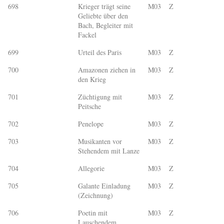
698
Krieger trägt seine
M03
Z
Geliebte über den
Bach, Begleiter mit
Fackel
699
Urteil des Paris
M03
Z
700
Amazonen ziehen in
M03
Z
den Krieg
701
Züchtigung mit
M03
Z
Peitsche
702
Penelope
M03
Z
703
Musikanten vor
M03
Z
Stehendem mit Lanze
704
Allegorie
M03
Z
705
Galante Einladung
M03
Z
(Zeichnung)
706
Poetin mit
M03
Z
Lauschendem