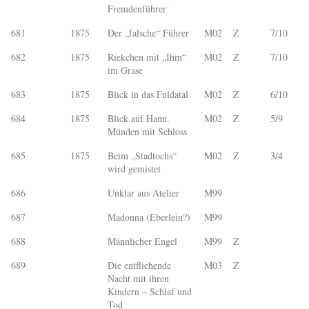
Fremdenführer
681
1875
Der „falsche“ Führer
M02
Z
7/10
682
1875
Riekchen mit „Ihm“
M02
Z
7/10
im Grase
683
1875
Blick in das Fuldatal
M02
Z
6/10
684
1875
Blick auf Hann.
M02
Z
5/9
Münden mit Schloss
685
1875
Beim „Stadtochs“
M02
Z
3/4
wird gemistet
686
Unklar aus Atelier
M99
687
Madonna (Eberlein?)
M99
688
Männlicher Engel
M99
Z
689
Die entfliehende
M03
Z
Nacht mit ihren
Kindern – Schlaf und
Tod