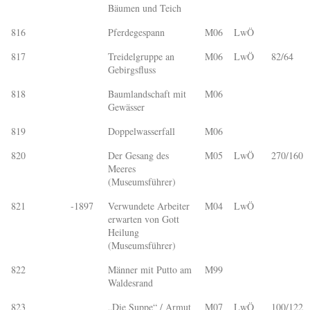
Bäumen und Teich
816
Pferdegespann
M06
LwÖ
817
Treidelgruppe an
M06
LwÖ
82/64
Gebirgsfluss
818
Baumlandschaft mit
M06
Gewässer
819
Doppelwasserfall
M06
820
Der Gesang des
M05
LwÖ
270/160
Meeres
(Museumsführer)
821
-1897
Verwundete Arbeiter
M04
LwÖ
erwarten von Gott
Heilung
(Museumsführer)
822
Männer mit Putto am
M99
Waldesrand
823
„Die Suppe“ / Armut
M07
LwÖ
100/122